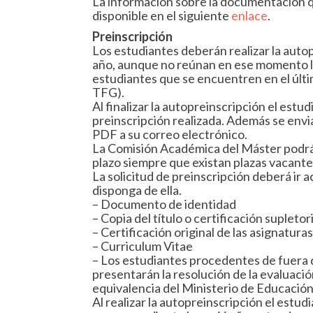
La información sobre la documentación qu
disponible en el siguiente
enlace
.
Preinscripción
Los estudiantes deberán realizar la auto
año, aunque no reúnan en ese momento los
estudiantes que se encuentren en el últ
TFG).
Al finalizar la autopreinscripción el estud
preinscripción realizada. Además se envia
PDF a su correo electrónico.
La Comisión Académica del Máster podrá t
plazo siempre que existan plazas vacantes
La solicitud de preinscripción deberá ir
disponga de ella.
– Documento de identidad
– Copia del título o certificación supletor
– Certificación original de las asignaturas
– Curriculum Vitae
– Los estudiantes procedentes de fuera
presentarán la resolución de la evaluació
equivalencia del Ministerio de Educación
Al realizar la autopreinscripción el estudi