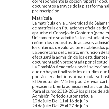
correspondiente la opción “aportar docum
documentos a través de la plataforma habi
preinscripción.
Matrícula
La matrícula en la Universidad de Salama
de matrícula en titulaciones oficiales d
apruebe el Consejo de Gobierno (pendien
Únicamente se admitirá a los estudiante
reúnen los requisitos de acceso y admis
los criterios de valoración establecidos 
La Secretaría del Centro, en función de l
efectuará la admisión de los estudiantes e
documentación presentada por el estudi
La Comisión Académica podrá seleccionar
que no hayan finalizado los estudios que
podrán ser admitidos ni matricularse hast
El Director del Máster podrá enviar cart
precisen si bien la admisión estará condi
Para el curso 2018-2019 los plazos de adm
Admisión Periodo automatrícula
10 de julio Del 11 al 16 de julio
24 de julio Del 25 al 27 de julio