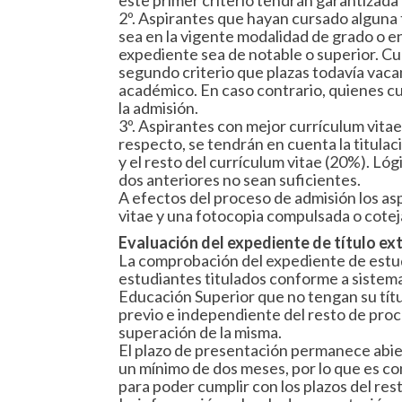
este primer criterio tendrán garantizada 
2º. Aspirantes que hayan cursado alguna 
sea en la vigente modalidad de grado o en
expediente sea de notable o superior. C
segundo criterio que plazas todavía vaca
académico. En caso contrario, quienes c
la admisión.
3º. Aspirantes con mejor currículum vitae
respecto, se tendrán en cuenta la titula
y el resto del currículum vitae (20%). Ló
dos anteriores no sean suficientes.
A efectos del proceso de admisión los as
vitae y una fotocopia compulsada o cote
Evaluación del expediente de título ex
La comprobación del expediente de estud
estudiantes titulados conforme a sistem
Educación Superior que no tengan su tít
previo e independiente del resto de proc
superación de la misma.
El plazo de presentación permanece abiert
un mínimo de dos meses, por lo que es co
para poder cumplir con los plazos del re