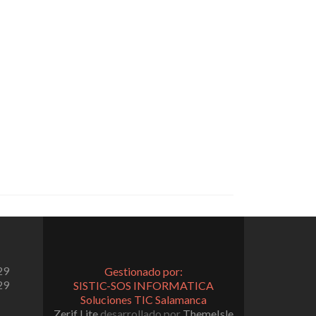
29
Gestionado por:
29
SISTIC-SOS INFORMATICA
Soluciones TIC Salamanca
Zerif Lite
desarrollado por
ThemeIsle