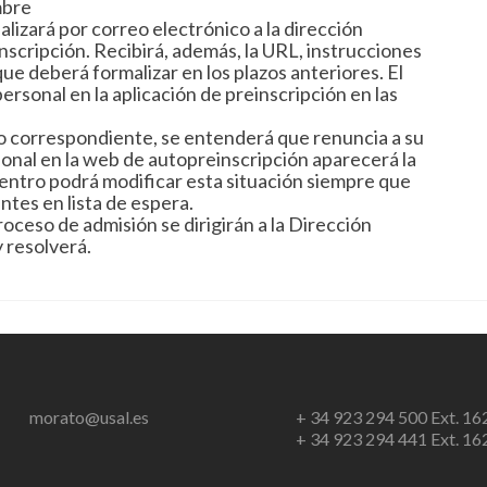
mbre
ealizará por correo electrónico a la dirección
nscripción. Recibirá, además, la URL, instrucciones
que deberá formalizar en los plazos anteriores. El
ersonal en la aplicación de preinscripción en las
azo correspondiente, se entenderá que renuncia a su
sonal en la web de autopreinscripción aparecerá la
 Centro podrá modificar esta situación siempre que
ntes en lista de espera.
oceso de admisión se dirigirán a la Dirección
 resolverá.
morato@usal.es
+ 34 923 294 500 Ext. 16
+ 34 923 294 441 Ext. 16