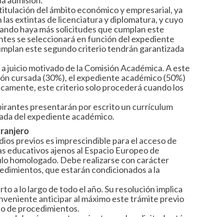
la admisión.
titulación del ámbito económico y empresarial, ya
 las extintas de licenciatura y diplomatura, y cuyo
uando haya más solicitudes que cumplan este
ntes se seleccionará en función del expediente
umplan este segundo criterio tendrán garantizada
 a juicio motivado de la Comisión Académica. A este
ción cursada (30%), el expediente académico (50%)
gicamente, este criterio solo procederá cuando los
pirantes presentarán por escrito un currículum
jada del expediente académico.
tranjero
ios previos es imprescindible para el acceso de
as educativos ajenos al Espacio Europeo de
ulo homologado. Debe realizarse con carácter
edimientos, que estarán condicionados a la
o a lo largo de todo el año. Su resolución implica
nveniente anticipar al máximo este trámite previo
sto de procedimientos.