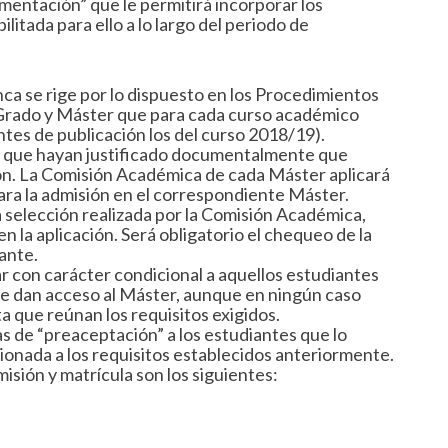
entación” que le permitirá incorporar los
litada para ello a lo largo del periodo de
nca se rige por lo dispuesto en los Procedimientos
e Grado y Máster que para cada curso académico
tes de publicación los del curso 2018/19).
s que hayan justificado documentalmente que
ión. La Comisión Académica de cada Máster aplicará
para la admisión en el correspondiente Máster.
a selección realizada por la Comisión Académica,
n la aplicación. Será obligatorio el chequeo de la
ante.
 con carácter condicional a aquellos estudiantes
 le dan acceso al Máster, aunque en ningún caso
a que reúnan los requisitos exigidos.
as de “preaceptación” a los estudiantes que lo
cionada a los requisitos establecidos anteriormente.
isión y matrícula son los siguientes: