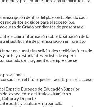
e deberá presentarse junto con la solicitud está
preinscripción dentro del plazo establecido cada
 requisitos exigidos para el acceso (p.e.
imo curso de Grado pendientes de presentar el
iante recibirá información sobre la situación de la
rá el justificante de preinscripción en formato
ener en cuenta las solicitudes recibidas fuera de
 y no haya estudiantes en lista de espera.
 acompañada de la siguiente, siempre que se
ia provisional.
 cursadas en el título que les faculta para el acceso.
 del Espacio Europeo de Educación Superior
n del expediente del título extranjero o
, Cultura y Deporte
ante podrá visualizar en la pantalla