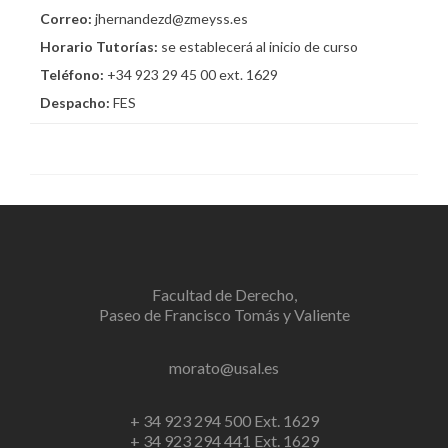
Correo:
jhernandezd@zmeyss.es
Horario Tutorías:
se establecerá al inicio de curso
Teléfono:
+34 923 29 45 00 ext. 1629
Despacho:
FES
Facultad de Derecho,
Paseo de Francisco Tomás y Valiente
morato@usal.es
+ 34 923 294 500 Ext. 1629
+ 34 923 294 441 Ext. 1629