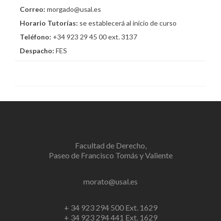
Correo:
morgado@usal.es
Horario Tutorías:
se establecerá al inicio de curso
Teléfono:
+34 923 29 45 00 ext. 3137
Despacho:
FES
Facultad de Derecho,
Paseo de Francisco Tomás y Valiente
morato@usal.es
+ 34 923 294 500 Ext. 1629
+ 34 923 294 441 Ext. 1629