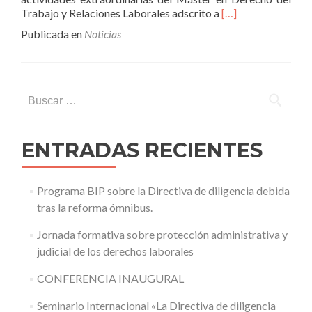
Leer
Trabajo y Relaciones Laborales adscrito a
[…]
másConferencia
Publicada en
Noticias
sobre
«Algoritmos
y
Derecho
Buscar:
del
Trabajo»
ENTRADAS RECIENTES
Programa BIP sobre la Directiva de diligencia debida
tras la reforma ómnibus.
Jornada formativa sobre protección administrativa y
judicial de los derechos laborales
CONFERENCIA INAUGURAL
Seminario Internacional «La Directiva de diligencia