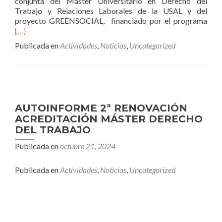
conjunta del Máster Universitario en Derecho del
Trabajo y Relaciones Laborales de la USAL y del
Leer
proyecto GREENSOCIAL, financiado por el programa
más
[…]
múlt
Publicada en
Actividades
,
Noticias
,
Uncategorized
dime
de
la
tran
ver
just
AUTOINFORME 2ª RENOVACIÓN
y
ACREDITACIÓN MÁSTER DERECHO
los
DEL TRABAJO
der
soci
Publicada en
octubre 21, 2024
Publicada en
Actividades
,
Noticias
,
Uncategorized