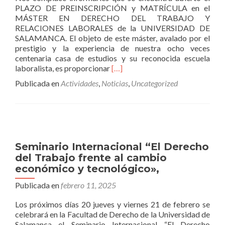
PLAZO DE PREINSCRIPCIÓN y MATRÍCULA en el
MÁSTER EN DERECHO DEL TRABAJO Y
RELACIONES LABORALES de la UNIVERSIDAD DE
SALAMANCA. El objeto de este máster, avalado por el
prestigio y la experiencia de nuestra ocho veces
centenaria casa de estudios y su reconocida escuela
Leer
laboralista, es proporcionar
[…]
másPLAZO
Publicada en
Actividades
,
Noticias
,
Uncategorized
DE
PREINSCRIPCIÓN
y
MATRÍCULA
en
el
Seminario Internacional “El Derecho
MÁSTER
del Trabajo frente al cambio
EN
económico y tecnológico»,
DERECHO
DEL
Publicada en
febrero 11, 2025
TRABAJO
Y
Los próximos días 20 jueves y viernes 21 de febrero se
RELACIONES
celebrará en la Facultad de Derecho de la Universidad de
LABORALES
Salamanca el Seminario Internacional “El Derecho