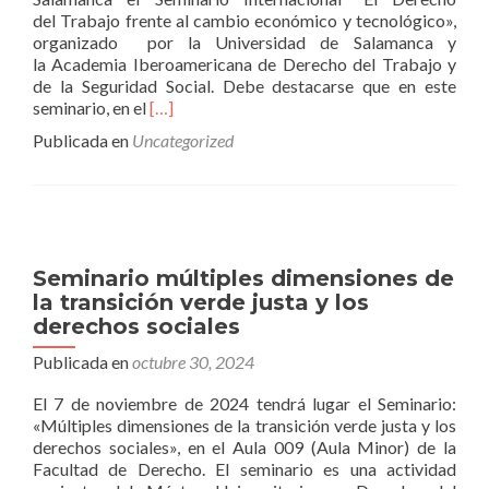
de
del Trabajo frente al cambio económico y tecnológico»,
la
organizado por la Universidad de Salamanca y
UNIVERSIDAD
la Academia Iberoamericana de Derecho del Trabajo y
DE
de la Seguridad Social. Debe destacarse que en este
SALAMANCA.
Leer
seminario, en el
[…]
másSeminario
Publicada en
Uncategorized
Internacional
“El
Derecho
del Trabajo
frente
al
Seminario múltiples dimensiones de
cambio
la transición verde justa y los
económico
derechos sociales
y
tecnológico»,
Publicada en
octubre 30, 2024
El 7 de noviembre de 2024 tendrá lugar el Seminario:
«Múltiples dimensiones de la transición verde justa y los
derechos sociales», en el Aula 009 (Aula Minor) de la
Facultad de Derecho. El seminario es una actividad